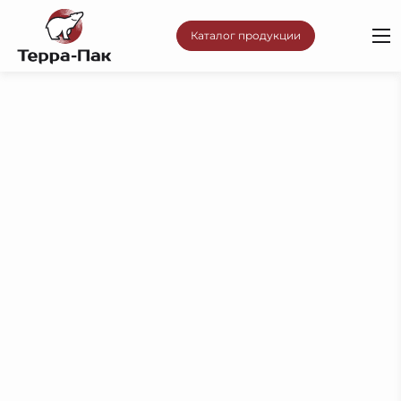
Каталог продукции
Эксперт
с полимерной упаковки с
2005 года
Скотч, стретч, пузырчатая пленка от национального