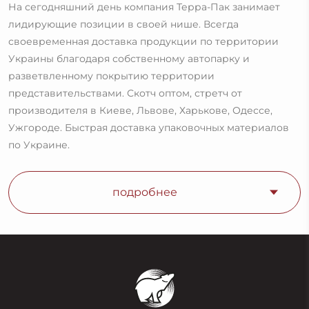
На сегодняшний день компания Терра-Пак занимает
лидирующие позиции в своей нише. Всегда
своевременная доставка продукции по территории
Украины благодаря собственному автопарку и
разветвленному покрытию территории
представительствами. Скотч оптом, стретч от
производителя в Киеве, Львове, Харькове, Одессе,
Ужгороде. Быстрая доставка упаковочных материалов
по Украине.
подробнее