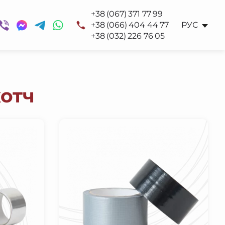
+38 (067) 371 77 99
+38 (066) 404 44 77
РУС
+38 (032) 226 76 05
котч