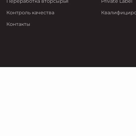
Переработка вторсырья
Private Label
Контроль качества
Квалифициро
Контакты