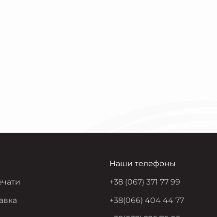
Наши телефоны
ечати
+38 (067) 371 77 99
авка
+38(066) 404 44 77