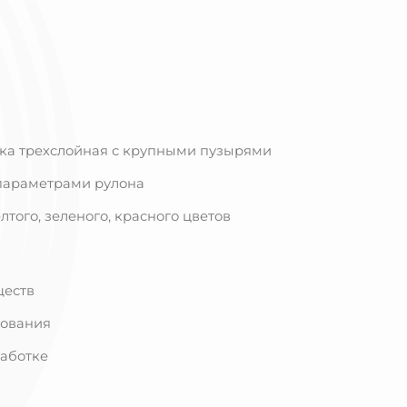
ка трехслойная с крупными пузырями
параметрами рулона
лтого, зеленого, красного цветов
ществ
зования
аботке