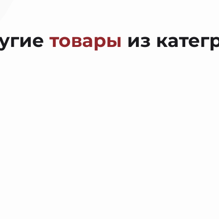
угие
товары
из катег