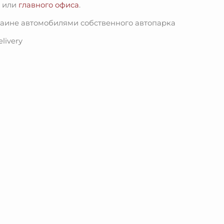
»
или
главного офиса
.
раине автомобилями собственного автопарка
livery