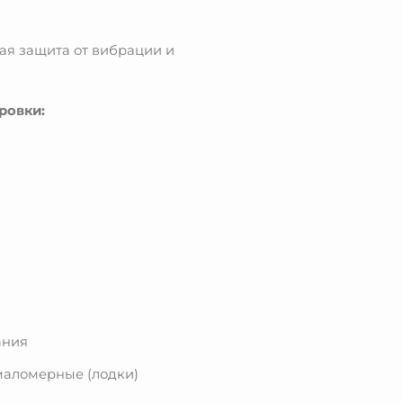
ая защита от вибрации и
ровки:
ания
 маломерные (лодки)