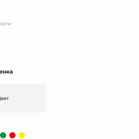
ности
енка
Цвет