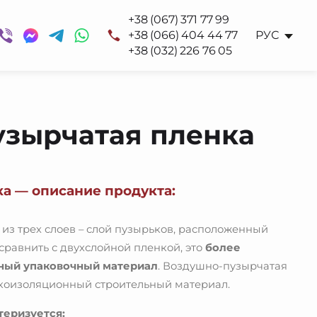
+38 (067) 371 77 99
+38 (066) 404 44 77
РУС
+38 (032) 226 76 05
зырчатая пленка
а — описание продукта:
 из трех слоев – слой пузырьков, расположенный
сравнить с двухслойной пленкой, это
более
ьный
упаковочный материал
. Воздушно-пузырчатая
укоизоляционный строительный материал.
теризуется: