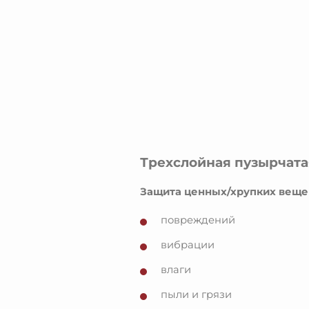
Трехслойная пузырчат
Защита ценных/хрупких вещей
повреждений
вибрации
влаги
пыли и грязи