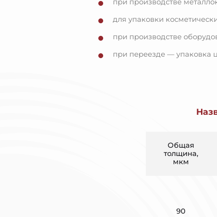
при производстве металлок
для упаковки косметическ
при производстве оборудо
при переезде — упаковка ц
Наз
Общая
толщина,
мкм
90