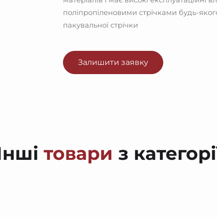
матеріалів і має високі експлуатаційні в
поліпропіленовими стрічками будь-якого
пакувальної стрічки
Залишити заявку
Інші
товари
з категорі