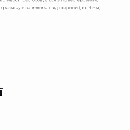
ластивості. Застосовується з поліестеровими,
 розміру в залежності від ширини (до 19 мм)
ї