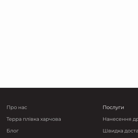
Піноакриловий двосторонній скотч
Про нас
Послуги
Терра плівка харчова
Нанесення д
Блог
Швидка дост