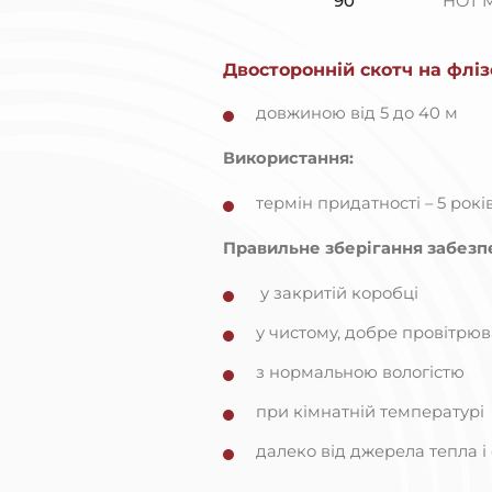
90
HOT 
Двосторонній скотч на фліз
довжиною від 5 до 40 м
Використання:
термін придатності – 5 рокі
Правильне зберігання забезп
у закритій коробці
у чистому, добре провітрю
з нормальною вологістю
при кімнатній температурі
далеко від джерела тепла і 