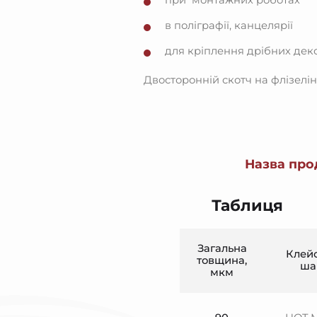
при монтажних роботах
в поліграфії, канцелярії
для кріплення дрібних дек
Двосторонній скотч на флізелі
Назва прод
Таблиця
Загальна
Клей
товщина,
ша
мкм