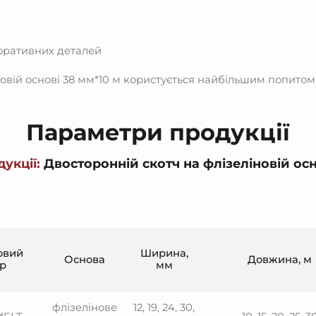
оративних деталей
новій основі 38 мм*10 м користується найбільшим попитом
Параметри продукції
укції:
Двосторонній скотч на флізеліновій осн
овий
Ширина,
Основа
Довжина, м
р
мм
флізелінове
12, 19, 24, 30,