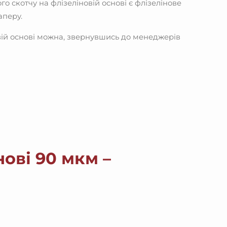
 скотчу на флізеліновій основі є флізелінове
аперу.
вій основі можна, звернувшись до менеджерів
ові 90 мкм –