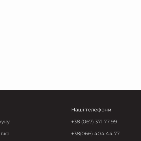
Наші телефони
руку
+38 (067) 371 77 99
авка
+38(066) 404 44 77