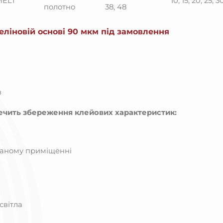
MELT
10, 15, 20, 25, 3
полотно
38, 48
еліновій основі 90 мкм під замовлення
в
ечить збереження клейових характеристик:
ваному приміщенні
світла