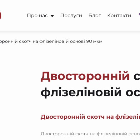
Про нас
Послуги
Блог
Контакти
ронній скотч на флізеліновій основі 90 мкм
Двосторонній
с
флізеліновій о
Двосторонній скотч на флізелі
Двосторонній скотч на флізеліновій осн