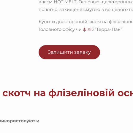
клеєм HOT MELT. Основою двостороннього
полотно, захищене смугою з вощеного п
Купити двосторонній скотч на флізеліно
Головного офісу чи
філі
й”Терра-Пак”
Залишити заявку
скотч на флізеліновій осн
 використовують: