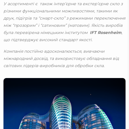
У асортименті є також інтер’єрне та екстер’єрне скло з
різними функціональними можливостями, такими як
друк, підігрів та “смарт-скло” з режимами переключення
між “прозорим” і “сатиновим” (матовим). Якість виробів
була перевірена німецьким інститутом
IFT Rosenheim
,
що підтверджує високий стандарт якості.
Компанія постійно вдосконалюється, вивчаючи
міжнародний досвід, та використовує обладнання від
світових лідерів-виробників для обробки скла.