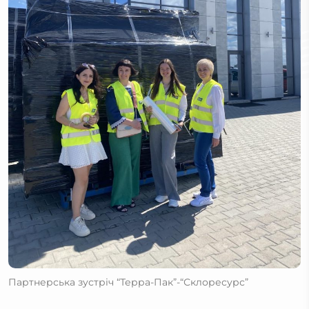
Партнерська зустріч “Терра-Пак”-“Склоресурс”