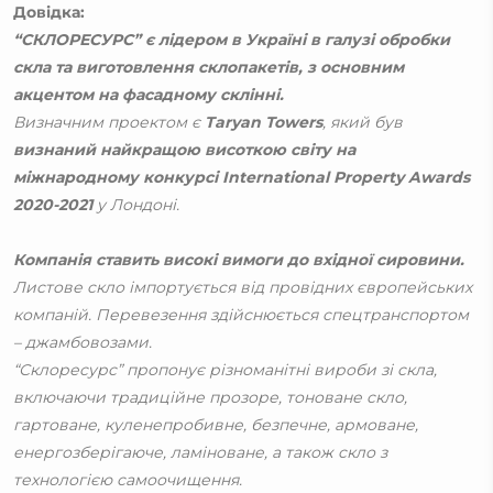
Довідка:
“СКЛОРЕСУРС”
є лідером в Україні в галузі обробки
скла та виготовлення склопакетів, з основним
акцентом на фасадному склінні.
Визначним проектом є
Taryan Towers
, який був
визнаний найкращою висоткою світу на
міжнародному конкурсі International Property Awards
2020-2021
у Лондоні.
Компанія ставить високі вимоги до вхідної сировини.
Листове скло імпортується від провідних європейських
компаній. Перевезення здійснюється спецтранспортом
– джамбовозами.
“Склоресурс” пропонує різноманітні вироби зі скла,
включаючи традиційне прозоре, тоноване скло,
гартоване, куленепробивне, безпечне, армоване,
енергозберігаюче, ламіноване, а також скло з
технологією самоочищення.