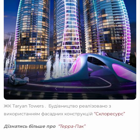
ЖК Taryan Towers . Будівництво реалізовано з
використанням фасадних конструкцій
“Склоресурс”
Дізнатись більше про
“Терра-Пак”