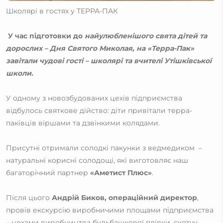
Школярі в гостях у ТЕРРА-ПАК
У час підготовки до
найулюбленішого свята дітей та
дорослих – Дня Святого Миколая, на «Терра-Пак»
завітали чудові гості – школярі та вчителі Утішківської
школи.
У одному з новозбудованих цехів підприємства
відбулось святкове дійство: діти привітали терра-
паківців віршами та дзвінкими колядами.
Присутні отримали солодкі пакунки з ведмедиком –
натуральні корисні солодощі, які виготовляє наш
багаторічний партнер
«Аметист Плюс»
.
Після цього
Андрій Биков, операційний директор
,
провів екскурсію виробничими площами підприємства
– цехами виробництва бульбашкової плівки, скотчу,