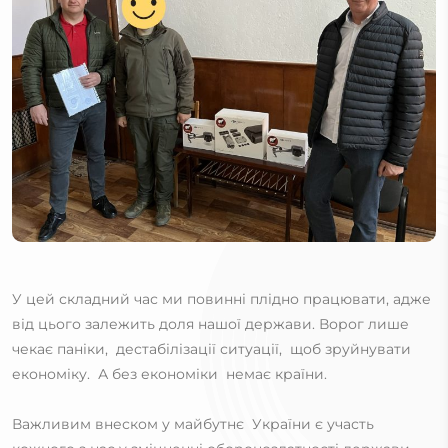
У цей складний час ми повинні плідно працювати, адже
від цього залежить доля нашої держави. Ворог лише
чекає паніки, дестабілізації ситуації, щоб зруйнувати
економіку. А без економіки немає країни.
Важливим внеском у майбутнє України є участь